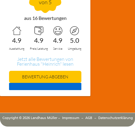
von 5
aus 16 Bewertungen
4.9
4.9
4.9
5.0
Ausstattung
Preis/Leistung
Service
Umgebung
Jetzt alle Bewertungen von
Ferienhaus "Heinrich" lesen
BEWERTUNG ABGEBEN
Copyright © 2026 Landhaus Müller –
Impressum
–
AGB
–
Datenschutzerklärung