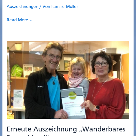
Auszeichnungen
/ Von
Familie Müller
Auszeichnung
Read More »
ServiceQualität
Deutschland
Erneute Auszeichnung „Wanderbares