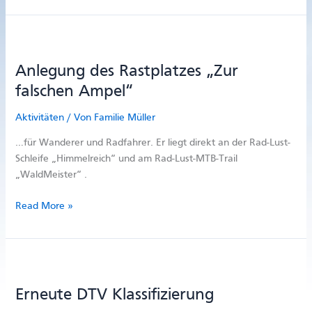
Klassifizierung
Anlegung des Rastplatzes „Zur
falschen Ampel“
Aktivitäten
/ Von
Familie Müller
…für Wanderer und Radfahrer. Er liegt direkt an der Rad-Lust-
Schleife „Himmelreich“ und am Rad-Lust-MTB-Trail
„WaldMeister“ .
Anlegung
Read More »
des
Rastplatzes
„Zur
falschen
Ampel“
Erneute DTV Klassifizierung