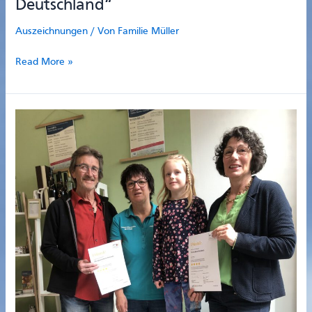
Deutschland“
Auszeichnungen
/ Von
Familie Müller
Erneute
Read More »
Auszeichnung
„Wanderbares
Deutschland“