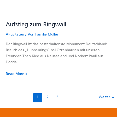
Aufstieg zum Ringwall
Aktivitäten
/ Von
Familie Müller
Der Ringwall ist das besterhaltenste Monument Deutschlands.
Besuch des „Hunnenrings“ bei Otzenhausen mit unseren
Freunden Theo Klee aus Neuseeland und Norbert Pauli aus
Florida.
Aufstieg
Read More »
zum
Ringwall
1
2
3
Weiter
→