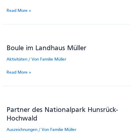
Qualitätsgastgeber
Read More »
Wanderbares
Deutschland
Boule im Landhaus Müller
Aktivitäten
/ Von
Familie Müller
Boule
Read More »
im
Landhaus
Müller
Partner des Nationalpark Hunsrück-
Hochwald
Auszeichnungen
/ Von
Familie Müller